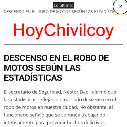
Saltar
Lo último:
×
al
DESCENSO EN EL ROBO DE MOTOS SEGÚN LAS ESTADÍSTICAS
contenido
OPERATIVOS DE CONTROL VEHICULAR EN ACCESOS Y RUTAS
HABRÁ PRESENCIA POLICIAL PERMANENTE EN PLAZAS Y
ESPACIOS PÚBLICOS
SE HACEN GESTIONES PARA LA FINALIZACIÓN DE VIVIENDAS
ANUNCIÓ EDUARDO ALONSO
HoyChivilcoy
DEMARCACIÓN VIAL EN EL ACCESO ALFONSÍN
DESCENSO EN EL ROBO DE
Noticias
MOTOS SEGÚN LAS
de
Chivilcoy
ESTADÍSTICAS
El secretario de Seguridad, Néstor Dabi, afirmó que
las estadísticas reflejan un marcado descenso en el
robo de motos en nuestra ciudad. No obstante, el
funcionario señaló que se continúa trabajando
intensamente para prevenir hechos delictivos,