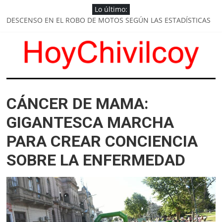
Saltar
Lo último:
×
al
DESCENSO EN EL ROBO DE MOTOS SEGÚN LAS ESTADÍSTICAS
contenido
OPERATIVOS DE CONTROL VEHICULAR EN ACCESOS Y RUTAS
HABRÁ PRESENCIA POLICIAL PERMANENTE EN PLAZAS Y
ESPACIOS PÚBLICOS
SE HACEN GESTIONES PARA LA FINALIZACIÓN DE VIVIENDAS
ANUNCIÓ EDUARDO ALONSO
HoyChivilcoy
DEMARCACIÓN VIAL EN EL ACCESO ALFONSÍN
CÁNCER DE MAMA:
Noticias
de
GIGANTESCA MARCHA
Chivilcoy
PARA CREAR CONCIENCIA
SOBRE LA ENFERMEDAD