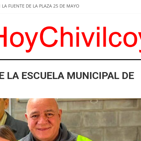
LA FUENTE DE LA PLAZA 25 DE MAYO
LCOYANOS CELEBRARON A SAN CAYETANO Y MARCHARON POR PAN 
DE BRITOS A SUS FUNCIONARIOS: "ESCUCHAR A LOS VECINOS Y DA
TIRAR DE LOS COMERCIOS UN JUGUETE TÓXICO
A: INSTALARON NUEVOS REFUGIOS EN PARADAS DE COLECTIVOS
 LA ESCUELA MUNICIPAL DE