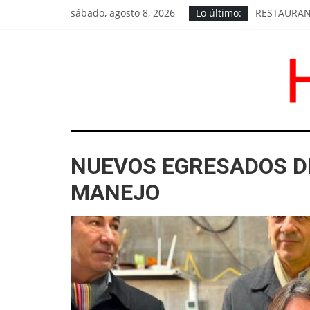
Saltar
sábado, agosto 8, 2026
Lo último:
RESTAURAN 
al
LOS CHIVI
contenido
EL PEDIDO 
EXIGEN RE
GOROSTIAG
HoyChivilcoy
NUEVOS EGRESADOS DE
Noticias
de
MANEJO
Chivilcoy