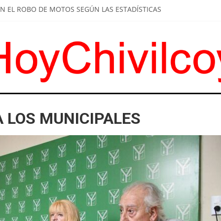
N EL ROBO DE MOTOS SEGÚN LAS ESTADÍSTICAS
 DE CONTROL VEHICULAR EN ACCESOS Y RUTAS
ENCIA POLICIAL PERMANENTE EN PLAZAS Y ESPACIOS PÚBLICOS
ESTIONES PARA LA FINALIZACIÓN DE VIVIENDAS ANUNCIÓ EDUAR
N VIAL EN EL ACCESO ALFONSÍN
 LOS MUNICIPALES