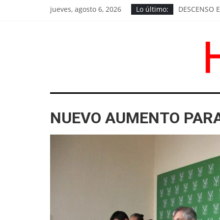
Saltar
jueves, agosto 6, 2026
Lo último:
DESCENSO E
al
OPERATIVOS
contenido
HABRÁ PRES
SE HACEN G
DEMARCACIÓ
HoyChivilcoy
NUEVO AUMENTO PARA
Noticias
de
Chivilcoy