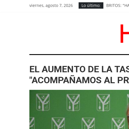
Saltar
viernes, agosto 7, 2026
Lo último:
BRITOS: "H
al
EL MINIST
contenido
EL MINIST
DESCENSO 
OPERATIVO
HoyChivilcoy
EL AUMENTO DE LA TAS
Noticias
de
"ACOMPAÑAMOS AL PR
Chivilcoy