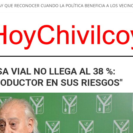
AY QUE RECONOCER CUANDO LA POLÍTICA BENEFICIA A LOS VECIN
RO DE GOBIERNO DESTACÓ LOS BENEFICIOS DE TENER UN CENTRO 
RO CARLOS BIANCO VISITÓ CHIVILCOY: RECORRIÓ EL CUCH Y ENT
EN EL ROBO DE MOTOS SEGÚN LAS ESTADÍSTICAS
S DE CONTROL VEHICULAR EN ACCESOS Y RUTAS
A VIAL NO LLEGA AL 38 %:
ODUCTOR EN SUS RIESGOS"