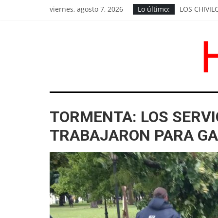
Saltar
viernes, agosto 7, 2026
Lo último:
LOS CHIVI
al
EL PEDIDO 
contenido
EXIGEN RE
GOROSTIAG
BRITOS: "H
HoyChivilcoy
TORMENTA: LOS SERVI
Noticias
de
TRABAJARON PARA GA
Chivilcoy