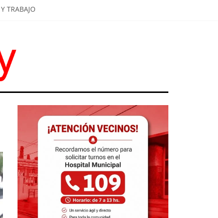
Y TRABAJO
R RESPUESTAS"
OS Y A LA EDUCACIÓN"