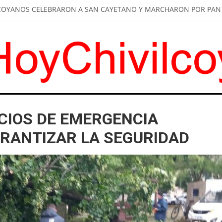
LCOYANOS CELEBRARON A SAN CAYETANO Y MARCHARON POR PAN 
DE BRITOS A SUS FUNCIONARIOS: "ESCUCHAR A LOS VECINOS Y DA
TIRAR DE LOS COMERCIOS UN JUGUETE TÓXICO
A: INSTALARON NUEVOS REFUGIOS EN PARADAS DE COLECTIVOS
AY QUE RECONOCER CUANDO LA POLÍTICA BENEFICIA A LOS VECIN
CIOS DE EMERGENCIA
RANTIZAR LA SEGURIDAD