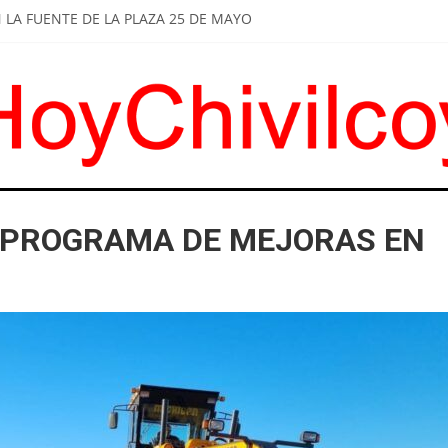
LA FUENTE DE LA PLAZA 25 DE MAYO
LCOYANOS CELEBRARON A SAN CAYETANO Y MARCHARON POR PAN 
DE BRITOS A SUS FUNCIONARIOS: "ESCUCHAR A LOS VECINOS Y DA
TIRAR DE LOS COMERCIOS UN JUGUETE TÓXICO
A: INSTALARON NUEVOS REFUGIOS EN PARADAS DE COLECTIVOS
 PROGRAMA DE MEJORAS EN