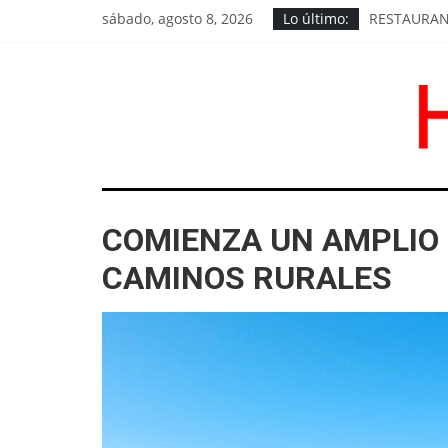
Saltar
sábado, agosto 8, 2026
Lo último:
RESTAURAN 
al
LOS CHIVI
contenido
EL PEDIDO 
EXIGEN RE
GOROSTIAG
HoyChivilcoy
COMIENZA UN AMPLIO
Noticias
de
CAMINOS RURALES
Chivilcoy