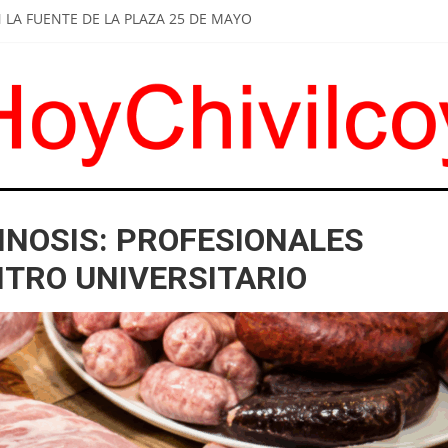
LA FUENTE DE LA PLAZA 25 DE MAYO
LCOYANOS CELEBRARON A SAN CAYETANO Y MARCHARON POR PAN 
DE BRITOS A SUS FUNCIONARIOS: "ESCUCHAR A LOS VECINOS Y DA
TIRAR DE LOS COMERCIOS UN JUGUETE TÓXICO
A: INSTALARON NUEVOS REFUGIOS EN PARADAS DE COLECTIVOS
INOSIS: PROFESIONALES
TRO UNIVERSITARIO