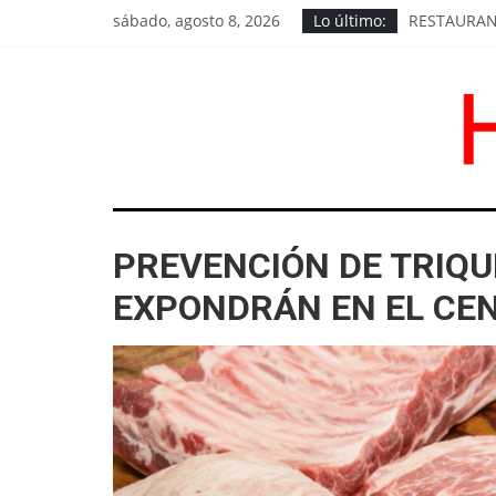
Saltar
sábado, agosto 8, 2026
Lo último:
RESTAURAN 
al
LOS CHIVI
contenido
EL PEDIDO 
EXIGEN RE
GOROSTIAG
HoyChivilcoy
PREVENCIÓN DE TRIQU
Noticias
de
EXPONDRÁN EN EL CEN
Chivilcoy